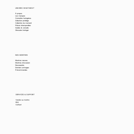
UNIVERS WHATIMISIT
À propos
Les marques
Curiosités horlogères
Sélection privilège
Collection du moment
Pièces intemporelles
Guides & conseils
Glossaire horloger
NOS MONTRES
Montres neuves
Montres d’occasion
Nouveautés
Derniers arrivages
Précommandes
SERVICES & SUPPORT
Vendre sa montre
FAQ
Contact