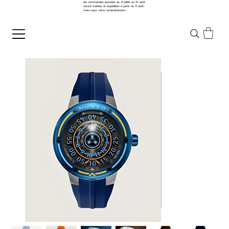
les commandes passées du 31 juillet au 10 août
seront traitées et expédiées à partir du 11 août.
merci pour votre compréhension.