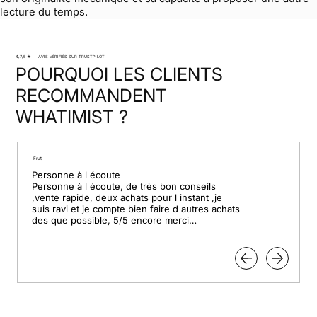
lecture du temps.
4,7/5 ★ — AVIS VÉRIFIÉS SUR TRUSTPILOT
POURQUOI LES CLIENTS
RECOMMANDENT
WHATIMIST ?
Frut
Personne à l écoute

Personne à l écoute, de très bon conseils 
,vente rapide, deux achats pour l instant ,je 
suis ravi et je compte bien faire d autres achats 
des que possible, 5/5 encore merci

Pour le professionnalisme.