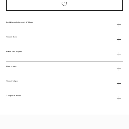
Expédition estimée sous 6 à 12 jours
Garantie 2 ans
Retour sous 30 jours
Montre neuve
Caractéristiques
À propos du modèle