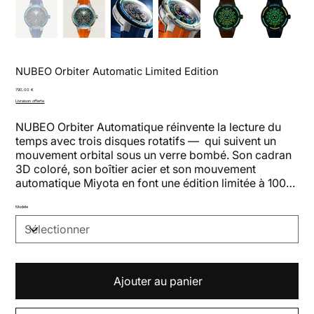
NUBEO Orbiter Automatic Limited Edition
Prix
790,00 €
Livraison offerte
NUBEO Orbiter Automatique réinvente la lecture du
temps avec trois disques rotatifs — qui suivent un
mouvement orbital sous un verre bombé. Son cadran
3D coloré, son boîtier acier et son mouvement
automatique Miyota en font une édition limitée à 100
exemplaires par variante, inspirée des trajectoires
célestes.
Modèle
Ajouter au panier