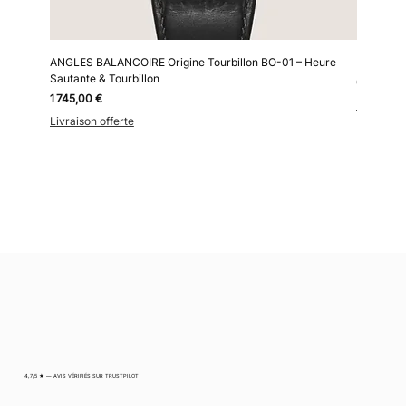
ANGLES BALANCOIRE Origine Tourbillon BO-01 – Heure
Kollokium
Sautante & Tourbillon
Prix
6 690,00
Prix
1 745,00 €
Livraison 
Livraison offerte
4,7/5 ★ — AVIS VÉRIFIÉS SUR TRUSTPILOT