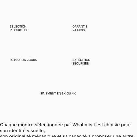
SÉLECTION
GARANTIE
RIGOUREUSE
24 MOIS
RETOUR 30 JOURS
EXPÉDITION
SÉCURISÉE
PAIEMENT EN 3X OU 4X
Chaque montre sélectionnée par Whatimisit est choisie pour
son identité visuelle,
son originalité mécanique et sa capacité à proposer une autre