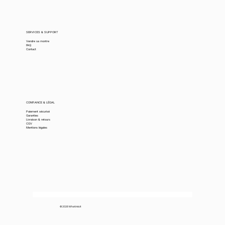
SERVICES & SUPPORT
Vendre sa montre
FAQ
Contact
CONFIANCE & LÉGAL
Paiement sécurisé
Garanties
Livraison & retours
CGV
Mentions légales
© 2026 Whatimisit