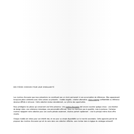
DES PIÈCES CHOISIES POUR LEUR SINGULARITÉ
Les montres d’occasion que nous présentons ne constituent pas un stock permanent ni une accumulation de références. Elles apparaissent
lorsqu’une pièce cohérente avec notre univers se présente : modèle singulier, création alternative,
micro-marque
confidentielle ou référence
devenue difficile à retrouver. Cette sélection évolue naturellement, au rythme des opportunités.
Nous privilégions les pièces qui conservent une forte présence. Une
montre d’occasion
doit encore raconter quelque chose : une intention
de design claire, une cohérence mécanique, une personnalité affirmée. Nous ne cherchons pas la quantité, mais la justesse. Certaines
montres rejoignent notre sélection pour une courte période seulement, d’autres partent rapidement : c’est le principe même d’une offre
vivante.
Chaque modèle est retenu pour son intérêt réel, et non pour sa simple disponibilité sur le marché secondaire. Cette approche permet de
proposer des montres d’occasion qui ont du sens dans une collection réfléchie, sans tomber dans la logique du catalogue exhaustif.