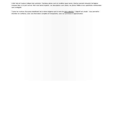
L’état réel est toujours indiqué avec précision. Certaines pièces sont en condition quasi neuve, d’autres peuvent présenter de légères
marques liées à un port normal. Rien n’est laissé implicite. Les descriptions sont claires, les photos fidèles et les spécificités mentionnées
sans ambiguïté.
Toutes les montres d’occasion bénéficient de la même exigence que le reste de
notre sélection
. L’objectif est simple : vous permettre
d’acheter en confiance, avec une information complète et transparente, sans sur-promesse ni approximation.