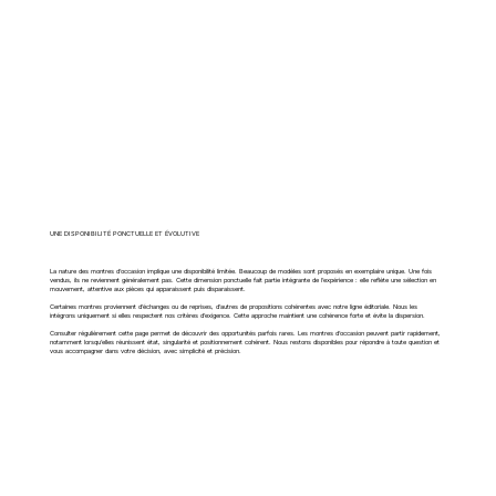
UNE DISPONIBILITÉ PONCTUELLE ET ÉVOLUTIVE
La nature des montres d’occasion implique une disponibilité limitée. Beaucoup de modèles sont proposés en exemplaire unique. Une fois
vendus, ils ne reviennent généralement pas. Cette dimension ponctuelle fait partie intégrante de l’expérience : elle reflète une sélection en
mouvement, attentive aux pièces qui apparaissent puis disparaissent.
Certaines montres proviennent d’échanges ou de reprises, d’autres de propositions cohérentes avec notre ligne éditoriale. Nous les
intégrons uniquement si elles respectent nos critères d’exigence. Cette approche maintient une cohérence forte et évite la dispersion.
Consulter régulièrement cette page permet de découvrir des opportunités parfois rares. Les montres d’occasion peuvent partir rapidement,
notamment lorsqu’elles réunissent état, singularité et positionnement cohérent. Nous restons disponibles pour répondre à toute question et
vous accompagner dans votre décision, avec simplicité et précision.