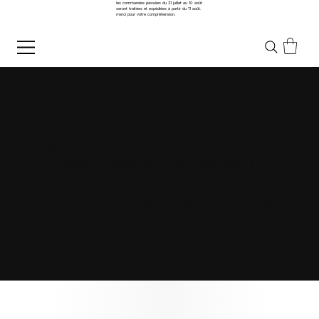
les commandes passées du 31 juillet au 10 août
seront traitées et expédiées à partir du 11 août.
merci pour votre compréhension.
MONTRES D’OCCASION
Découvrez une sélection de montres
d’occasion choisies pour leur caractère, leur
cohérence et
leur intérêt horloger. Chaque pièce est
contrôlée, authentifiée et présentée avec une
transparence totale sur son état réel.