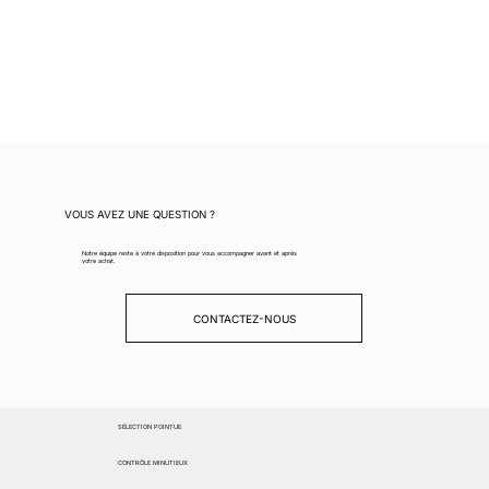
VOUS AVEZ UNE QUESTION ?
Notre équipe reste à votre disposition pour vous accompagner avant et après
votre achat.
CONTACTEZ-NOUS
SÉLECTION POINTUE
CONTRÔLE MINUTIEUX