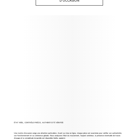
D'OCCASION
ÉTAT RÉEL, CONTRÔLE PRÉCIS, AUTHENTICITÉ VÉRIFIÉE
Une montre d’occasion exige une attention particulière. Avant sa mise en ligne, chaque pièce est examinée pour vérifier son authenticité,
son fonctionnement et sa cohérence globale. Nous analysons l’état du mouvement, l’aspect extérieur, la présence éventuelle de traces
d’usage et la complétude lorsqu’elle est disponible (boîte, papiers).