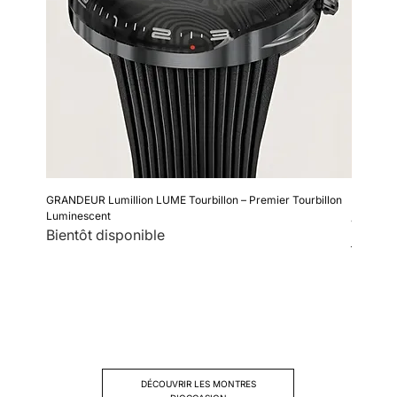
GRANDEUR Lumillion LUME Tourbillon – Premier Tourbillon
POWER PA
Luminescent
Prix
495,00 €
Bientôt disponible
Livraison
DÉCOUVRIR LES MONTRES