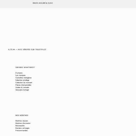
ENVOI ASSURÉ & SUIVI
4,7/5 ★ — AVIS VÉRIFIÉS SUR TRUSTPILOT
UNIVERS WHATIMISIT
À propos
Les marques
Curiosités horlogères
Sélection privilège
Collection du moment
Pièces intemporelles
Guides & conseils
Glossaire horloger
NOS MONTRES
Montres neuves
Montres d’occasion
Nouveautés
Derniers arrivages
Précommandes