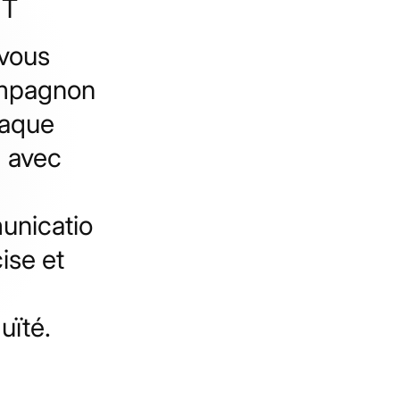
NT
vous
mpagnon
haque
, avec
nicatio
ise et
uïté.