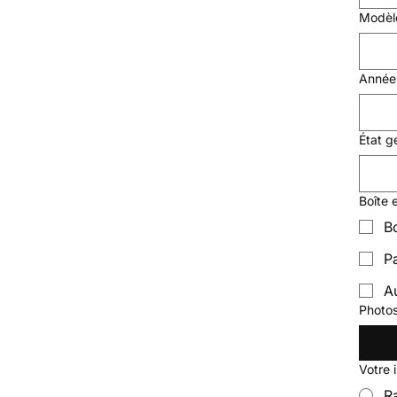
Modèl
Année
État g
Boîte 
B
P
A
Photos
Votre 
R