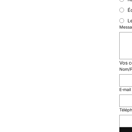
É
L
Messa
Vos 
Nom/P
E‑mail
Télép