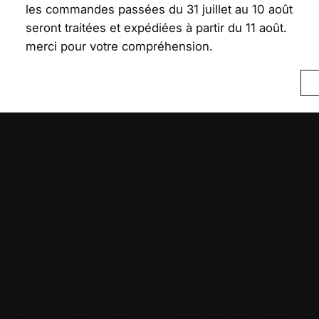
les commandes passées du 31 juillet au 10 août
seront traitées et expédiées à partir du 11 août.
merci pour votre compréhension.
A MONTRE
e simple, directe et t
re votre montre.
espond à notre univers,
s proposer un rachat 