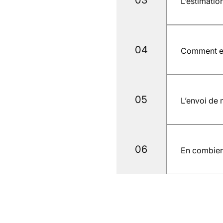
03
L’estimatio
Oui. L’estim
04
Comment est
La valeur est
la pièce, no
05
L’envoi de 
Oui. L’envoi 
suivi, adapté
06
En combien
Une fois la m
bancaire.