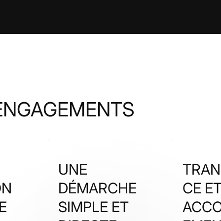
ENGAGEMENTS
UNE
TRAN
ON
DÉMARCHE
CE E
E
SIMPLE ET
ACC