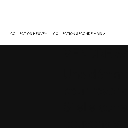
COLLECTION NEUVE
COLLECTION SECONDE MAIN
VENDRE S
Une démarch
pour revend
Si elle corr
pouvons vou