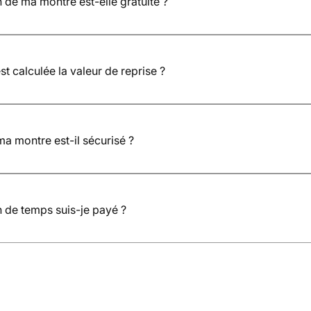
n de ma montre est-elle gratuite ?
ation est entièrement gratuite et sans engagement.
 calculée la valeur de reprise ?
 déterminée selon l’état réel de la montre, son intérêt horloger et l
us pouvons proposer un rachat direct ou un échange avec une montre 
ma montre est-il sécurisé ?
initial vers Whatimisit est pris en charge par nos soins, via un transpo
 aux pièces horlogères.
 de temps suis-je payé ?
ontre reçue, vérifiée et l’offre acceptée, le paiement est effectué r