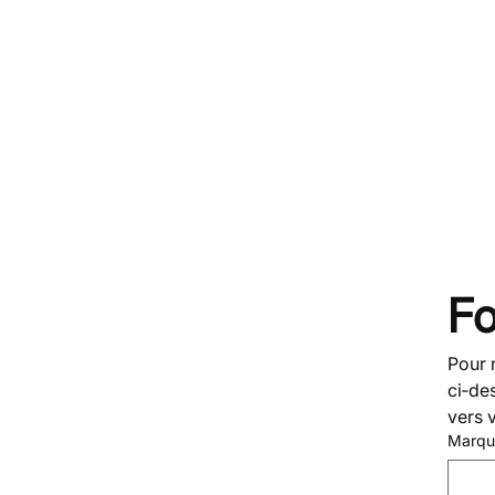
Fo
Pour n
ci‑de
vers 
Marqu