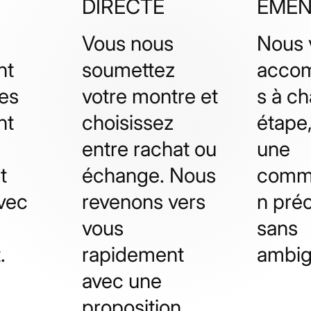
DIRECTE
EME
Vous nous
Nous 
nt
soumettez
acco
es
votre montre et
s à c
nt
choisissez
étape
entre rachat ou
une
t
échange. Nous
commu
avec
revenons vers
n préc
vous
sans
.
rapidement
ambig
avec une
proposition