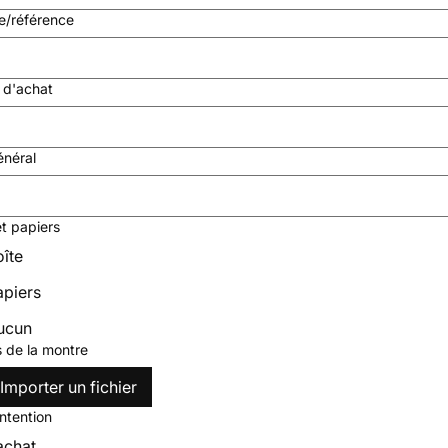
e/référence
 d'achat
énéral
et papiers
oîte
apiers
ucun
 de la montre
Importer un fichier
intention
achat