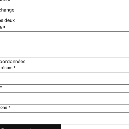
change
es deux
ge
coordonnées
rénom
*
*
hone
*