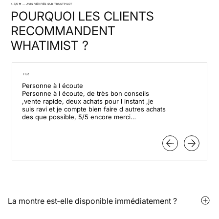
4,7/5 ★ — AVIS VÉRIFIÉS SUR TRUSTPILOT
POURQUOI LES CLIENTS
RECOMMANDENT
WHATIMIST ?
Frut
Personne à l écoute

Personne à l écoute, de très bon conseils 
,vente rapide, deux achats pour l instant ,je 
suis ravi et je compte bien faire d autres achats 
des que possible, 5/5 encore merci

Pour le professionnalisme.
La montre est‑elle disponible immédiatement ?