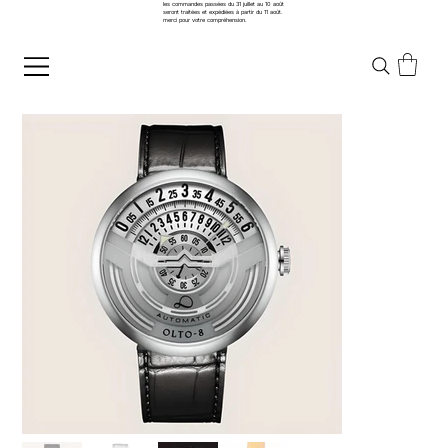
les commandes passées du 31 juillet au 10 août
seront traitées et expédiées à partir du 11 août.
merci pour votre compréhension.