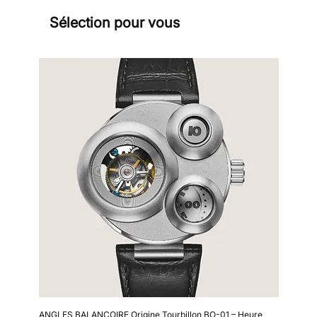
Sélection pour vous
Sign
ANGLES BALANCOIRE Origine Tourbillon BO-01 – Heure
Kollokium