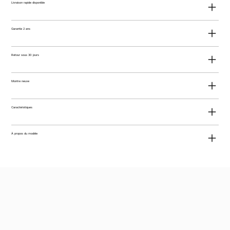
Livraison rapide disponible
Garantie 2 ans
Retour sous 30 jours
Montre neuve
Caractéristiques
À propos du modèle