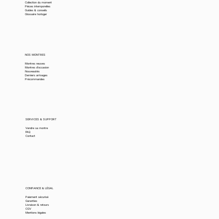
Collection du moment
Pièces intemporelles
Guides & conseils
Glossaire horloger
NOS MONTRES
Montres neuves
Montres d’occasion
Nouveautés
Derniers arrivages
Précommandes
SERVICES & SUPPORT
Vendre sa montre
FAQ
Contact
CONFIANCE & LÉGAL
Paiement sécurisé
Garanties
Livraison & retours
CGV
Mentions légales