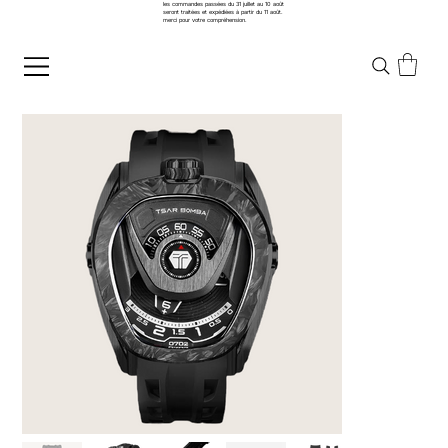
les commandes passées du 31 juillet au 10 août
seront traitées et expédiées à partir du 11 août.
merci pour votre compréhension.