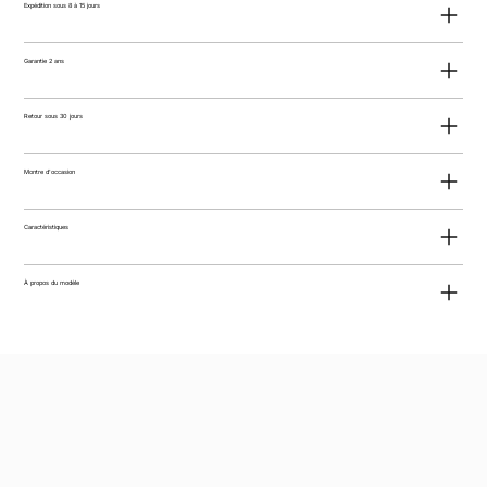
Expédition sous 8 à 15 jours
Garantie 2 ans
Retour sous 30 jours
Montre d'occasion
Caractéristiques
À propos du modèle