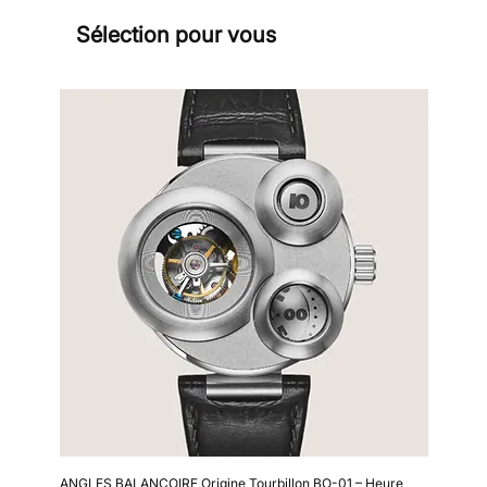
Sélection pour vous
Sign
ANGLES BALANCOIRE Origine Tourbillon BO-01 – Heure
Kollokium