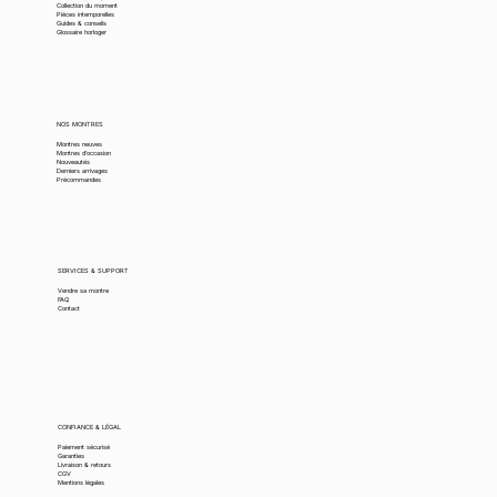
Collection du moment
Pièces intemporelles
Guides & conseils
Glossaire horloger
NOS MONTRES
Montres neuves
Montres d’occasion
Nouveautés
Derniers arrivages
Précommandes
SERVICES & SUPPORT
Vendre sa montre
FAQ
Contact
CONFIANCE & LÉGAL
Paiement sécurisé
Garanties
Livraison & retours
CGV
Mentions légales