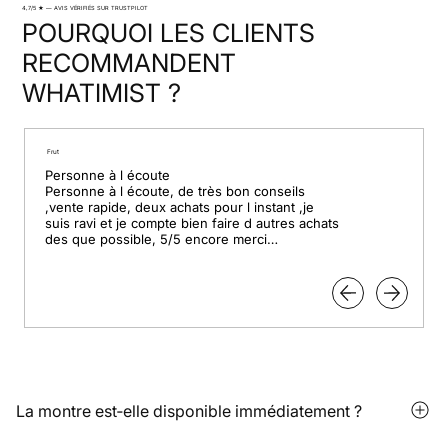
4,7/5 ★ — AVIS VÉRIFIÉS SUR TRUSTPILOT
POURQUOI LES CLIENTS
RECOMMANDENT
WHATIMIST ?
Frut
Personne à l écoute

Personne à l écoute, de très bon conseils 
,vente rapide, deux achats pour l instant ,je 
suis ravi et je compte bien faire d autres achats 
des que possible, 5/5 encore merci

Pour le professionnalisme.
La montre est‑elle disponible immédiatement ?