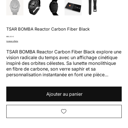
TSAR BOMBA Reactor Carbon Fiber Black
Prix
690,00 €
Livraison offerte
TSAR BOMBA Reactor Carbon Fiber Black explore une
vision radicale du temps avec un affichage cinétique
inspiré des orbites célestes. Sa lunette monolithique
en fibre de carbone, son verre saphir et sa
personnalisation instantanée en font une pièce
futuriste, robuste et intensément technique.
Ajouter au panier