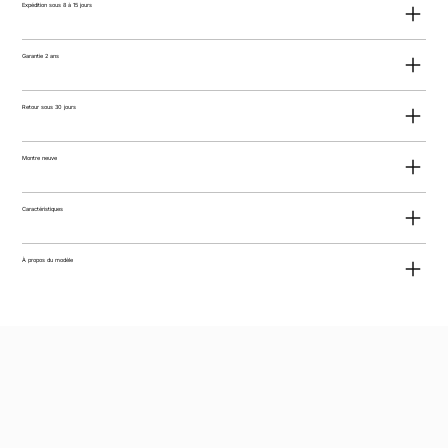
Expédition sous 8 à 15 jours
Garantie 2 ans
Retour sous 30 jours
Montre neuve
Caractéristiques
À propos du modèle