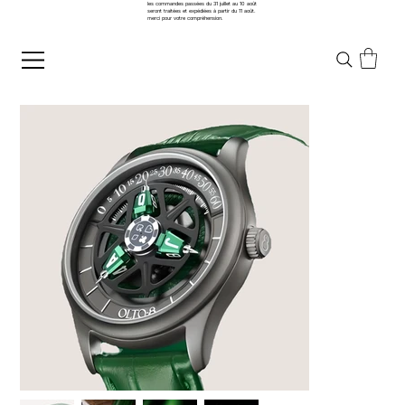
les commandes passées du 31 juillet au 10 août
seront traitées et expédiées à partir du 11 août.
merci pour votre compréhension.