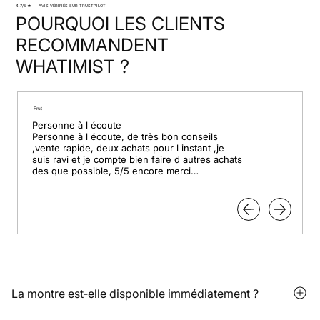
4,7/5 ★ — AVIS VÉRIFIÉS SUR TRUSTPILOT
POURQUOI LES CLIENTS
RECOMMANDENT
WHATIMIST ?
Frut
Personne à l écoute

Personne à l écoute, de très bon conseils 
,vente rapide, deux achats pour l instant ,je 
suis ravi et je compte bien faire d autres achats 
des que possible, 5/5 encore merci

Pour le professionnalisme.
La montre est‑elle disponible immédiatement ?