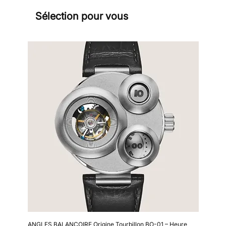
Sélection pour vous
Sign
ANGLES BALANCOIRE Origine Tourbillon BO-01 – Heure
Kollokium