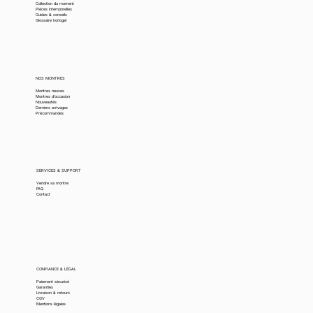
Collection du moment
Pièces intemporelles
Guides & conseils
Glossaire horloger
NOS MONTRES
Montres neuves
Montres d’occasion
Nouveautés
Derniers arrivages
Précommandes
SERVICES & SUPPORT
Vendre sa montre
FAQ
Contact
CONFIANCE & LÉGAL
Paiement sécurisé
Garanties
Livraison & retours
CGV
Mentions légales