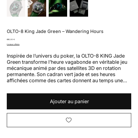
OLTO-8 King Jade Green – Wandering Hours
Prix
680,00 €
Livraison offerte
Inspirée de l’univers du poker, la OLTO-8 KING Jade
Green transforme l’heure vagabonde en véritable jeu
mécanique animé par des satellites 3D en rotation
permanente. Son cadran vert jade et ses heures
affichées comme des cartes donnent au temps une
présence aussi ludique qu’hypnotique.
Ajouter au panier