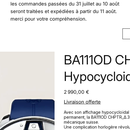
les commandes passées du 31 juillet au 10 août
seront traitées et expédiées à partir du 11 août.
merci pour votre compréhension.
BA111OD C
Hypocycloi
Prix
2 990,00 €
Livraison offerte
Avec son affichage hypocycloïdal 
permanent, la BA111OD CHPTR_Δ.3 
mécanique suisse.
Une complication horlogère révolu