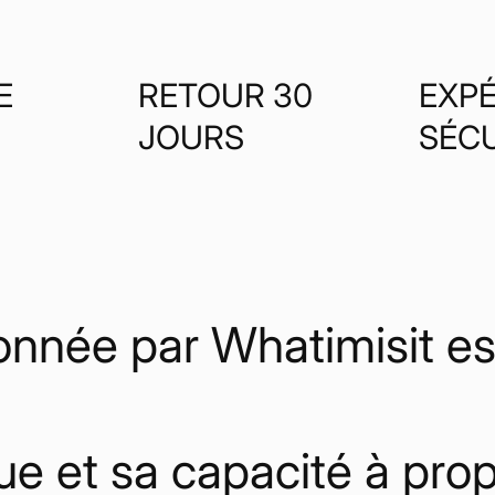
E
RETOUR 30
EXPÉ
JOURS
SÉC
nnée par Whatimisit est
ue et sa capacité à pro