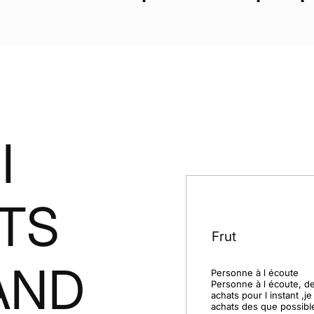
I
NTS
Frut
AND
Personne à l écoute

Personne à l écoute, de
achats pour l instant ,je
achats des que possible