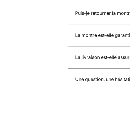
Oui. Nous présentons des pho
les visuels fournis par la ma
Puis‑je retourner la montr
Oui. Vous disposez de 30 jou
La montre est‑elle garanti
Oui. Toutes nos montres neuv
La livraison est‑elle assur
Oui. Chaque envoi est assuré
Une question, une hésita
Par email contact@whatimisi