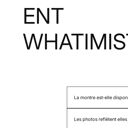
ENT
WHATIMIS
La montre est‑elle dispo
Cela dépend si le modèle est
et est indiqué sur la page p
Les photos reflètent elles 