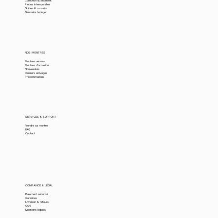
Collection du moment
Pièces intemporelles
Guides & conseils
Glossaire horloger
NOS MONTRES
Montres neuves
Montres d’occasion
Nouveautés
Derniers arrivages
Précommandes
SERVICES & SUPPORT
Vendre sa montre
FAQ
Contact
CONFIANCE & LÉGAL
Paiement sécurisé
Garanties
Livraison & retours
CGV
Mentions légales