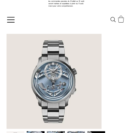
les commandes passées du 31 juillet au 10 août
seront traitées et expédiées à partir du 11 août.
merci pour votre compréhension.