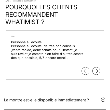
4,7/5 ★ — AVIS VÉRIFIÉS SUR TRUSTPILOT
POURQUOI LES CLIENTS
RECOMMANDENT
WHATIMIST ?
Frut
Personne à l écoute

Personne à l écoute, de très bon conseils 
,vente rapide, deux achats pour l instant ,je 
suis ravi et je compte bien faire d autres achats 
des que possible, 5/5 encore merci

Pour le professionnalisme.
La montre est‑elle disponible immédiatement ?