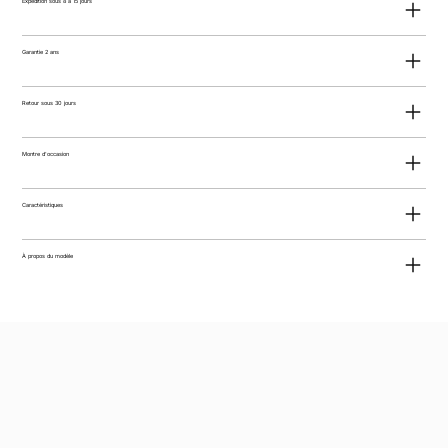
Expédition sous 8 à 15 jours
Garantie 2 ans
Retour sous 30 jours
Montre d'occasion
Caractéristiques
À propos du modèle