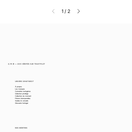
1
/
2
4,7/5 ★ — AVIS VÉRIFIÉS SUR TRUSTPILOT
UNIVERS WHATIMISIT
À propos
Les marques
Curiosités horlogères
Sélection privilège
Collection du moment
Pièces intemporelles
Guides & conseils
Glossaire horloger
NOS MONTRES