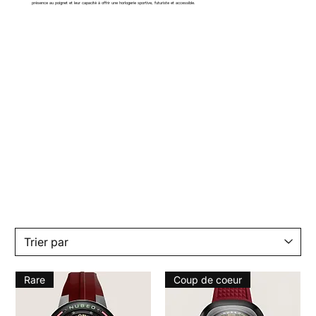
présence au poignet et leur capacité à offrir une horlogerie sportive, futuriste et accessible.
Rare
Coup de coeur