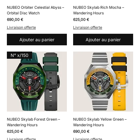
NUBEO Orbiter Celestial Abyss –
NUBEO Skylab Rich Mocha –
Orbital Disc Watch
Wandering Hours
Prix
Prix
690,00 €
625,00 €
Livraison offerte
Livraison offerte
Ajouter au panier
Ajouter au panier
N° x/150
NUBEO Skylab Forest Green –
NUBEO Skylab Yellow Green –
Wandering Hours
Wandering Hours
Prix
Prix
625,00 €
690,00 €
Livraison offerte
Livraison offerte