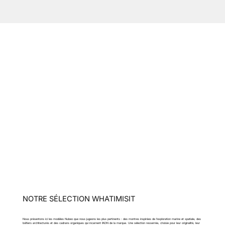
NOTRE SÉLECTION WHATIMISIT
Nous présentons ici les modèles Nubeo que nous jugeons les plus pertinents : des montres inspirées de l’exploration marine et spatiale, des
boîtiers architecturés et des cadrans organiques qui incarnent l’ADN de la marque. Une sélection resserrée, choisie pour leur originalité, leur