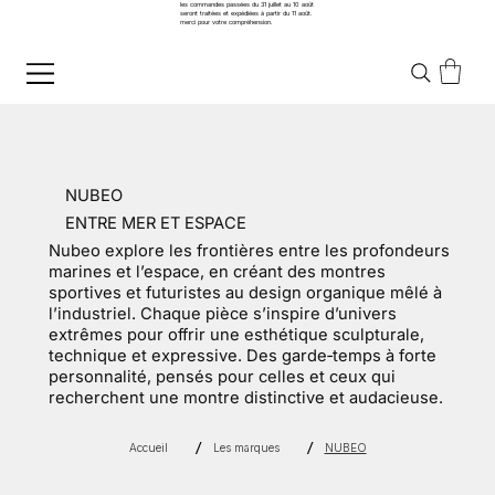
les commandes passées du 31 juillet au 10 août
seront traitées et expédiées à partir du 11 août.
merci pour votre compréhension.
NUBEO
ENTRE MER ET ESPACE
Nubeo explore les frontières entre les profondeurs
marines et l’espace, en créant des montres
sportives et futuristes au design organique mêlé à
l’industriel. Chaque pièce s’inspire d’univers
extrêmes pour offrir une esthétique sculpturale,
technique et expressive. Des garde‑temps à forte
personnalité, pensés pour celles et ceux qui
recherchent une montre distinctive et audacieuse.
/
/
Accueil
Les marques
NUBEO