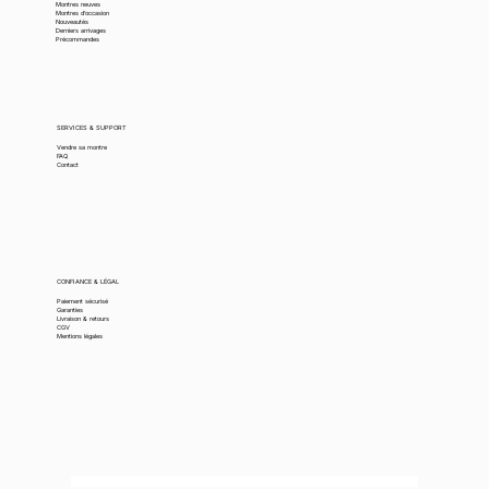
Montres neuves
Montres d’occasion
Nouveautés
Derniers arrivages
Précommandes
SERVICES & SUPPORT
Vendre sa montre
FAQ
Contact
CONFIANCE & LÉGAL
Paiement sécurisé
Garanties
Livraison & retours
CGV
Mentions légales