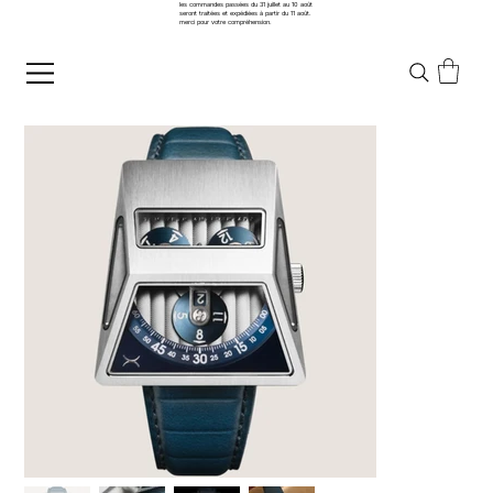
les commandes passées du 31 juillet au 10 août
seront traitées et expédiées à partir du 11 août.
merci pour votre compréhension.