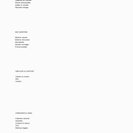
Collection du moment
Pièces intemporelles
Guides & conseils
Glossaire horloger
NOS MONTRES
Montres neuves
Montres d’occasion
Nouveautés
Derniers arrivages
Précommandes
SERVICES & SUPPORT
Vendre sa montre
FAQ
Contact
CONFIANCE & LÉGAL
Paiement sécurisé
Garanties
Livraison & retours
CGV
Mentions légales