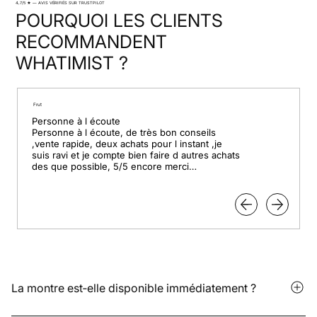
4,7/5 ★ — AVIS VÉRIFIÉS SUR TRUSTPILOT
POURQUOI LES CLIENTS
RECOMMANDENT
WHATIMIST ?
Frut
Personne à l écoute

Personne à l écoute, de très bon conseils 
,vente rapide, deux achats pour l instant ,je 
suis ravi et je compte bien faire d autres achats 
des que possible, 5/5 encore merci

Pour le professionnalisme.
La montre est‑elle disponible immédiatement ?