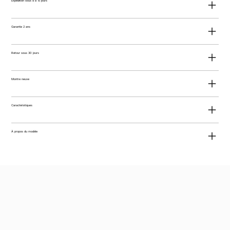
Expédition sous 8 à 15 jours
Garantie 2 ans
Retour sous 30 jours
Montre neuve
Caractéristiques
À propos du modèle