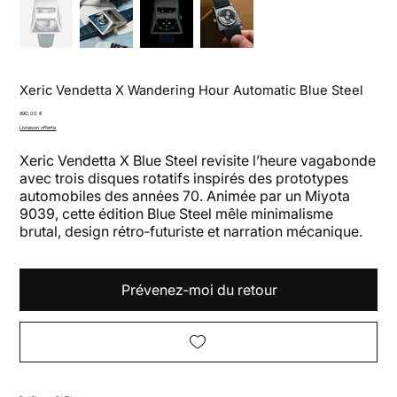
Xeric Vendetta X Wandering Hour Automatic Blue Steel
Prix
890,00 €
Livraison offerte
Xeric Vendetta X Blue Steel revisite l’heure vagabonde
avec trois disques rotatifs inspirés des prototypes
automobiles des années 70. Animée par un Miyota
9039, cette édition Blue Steel mêle minimalisme
brutal, design rétro‑futuriste et narration mécanique.
Prévenez‑moi du retour