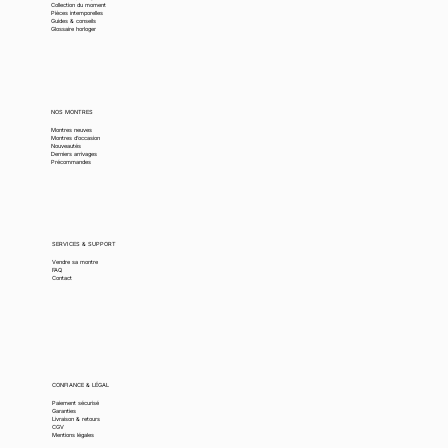
Collection du moment
Pièces intemporelles
Guides & conseils
Glossaire horloger
NOS MONTRES
Montres neuves
Montres d’occasion
Nouveautés
Derniers arrivages
Précommandes
SERVICES & SUPPORT
Vendre sa montre
FAQ
Contact
CONFIANCE & LÉGAL
Paiement sécurisé
Garanties
Livraison & retours
CGV
Mentions légales