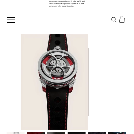
les commandes passées du 31 juillet au 10 août
seront traitées et expédiées à partir du 11 août.
merci pour votre compréhension.