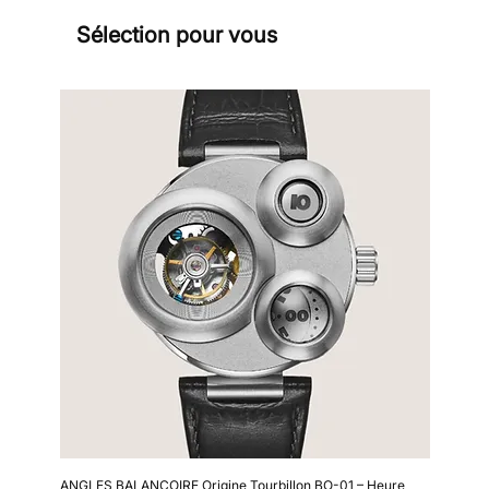
Sélection pour vous
Sign
ANGLES BALANCOIRE Origine Tourbillon BO-01 – Heure
Kollokium