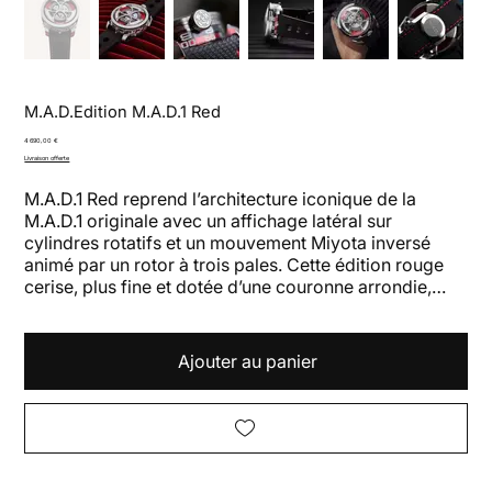
M.A.D.Edition M.A.D.1 Red
Prix
4 690,00 €
Livraison offerte
M.A.D.1 Red reprend l’architecture iconique de la
M.A.D.1 originale avec un affichage latéral sur
cylindres rotatifs et un mouvement Miyota inversé
animé par un rotor à trois pales. Cette édition rouge
cerise, plus fine et dotée d’une couronne arrondie,
incarne l’esprit libre et accessible de M.A.D.Editions.
Ajouter au panier