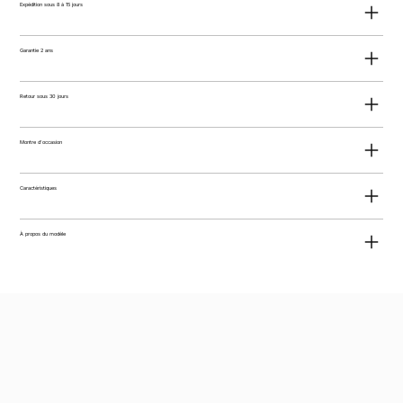
Expédition sous 8 à 15 jours
Garantie 2 ans
Retour sous 30 jours
Montre d'occasion
Caractéristiques
À propos du modèle