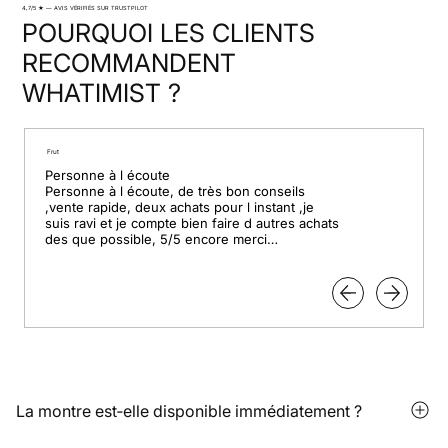
4,7/5 ★ — AVIS VÉRIFIÉS SUR TRUSTPILOT
POURQUOI LES CLIENTS
RECOMMANDENT
WHATIMIST ?
Frut
Personne à l écoute

Personne à l écoute, de très bon conseils 
,vente rapide, deux achats pour l instant ,je 
suis ravi et je compte bien faire d autres achats 
des que possible, 5/5 encore merci

Pour le professionnalisme.
La montre est‑elle disponible immédiatement ?