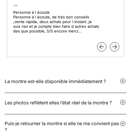
Frut
Personne à l écoute

Personne à l écoute, de très bon conseils 
,vente rapide, deux achats pour l instant ,je 
suis ravi et je compte bien faire d autres achats 
des que possible, 5/5 encore merci

Pour le professionnalisme.
La montre est‑elle disponible immédiatement ?
Cela dépend si le modèle est disponible en stock ou proposé
en précommande. Le délai varie en fonction du lieu de
Les photos reflètent elles l’état réel de la montre ?
stockage et est indiqué sur la page produit. Nous restons
également à votre disposition pour répondre plus précisément.
Oui. Nous présentons des photos fidèles, sans retouche
excessive. Pour les précommandes, certains détails peuvent
Puis‑je retourner la montre si elle ne me convient pas
?
évoluer : les visuels fournis par la marque peuvent légèrement