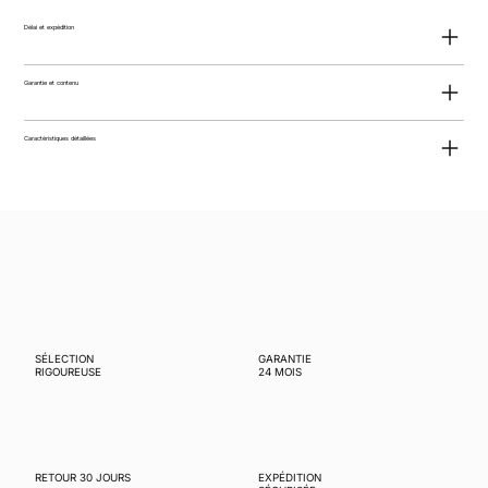
Délai et expédition
Garantie et contenu
Caractéristiques détaillées
SÉLECTION
GARANTIE
RIGOUREUSE
24 MOIS
RETOUR 30 JOURS
EXPÉDITION