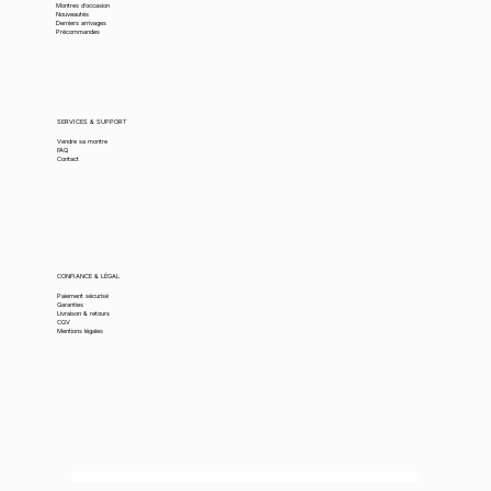
Montres d’occasion
Nouveautés
Derniers arrivages
Précommandes
SERVICES & SUPPORT
Vendre sa montre
FAQ
Contact
CONFIANCE & LÉGAL
Paiement sécurisé
Garanties
Livraison & retours
CGV
Mentions légales