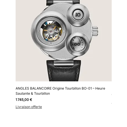
ANGLES BALANCOIRE Origine Tourbillon BO-01 – Heure
Kollokium
Sautante & Tourbillon
Prix
6 690,00
Prix
1 745,00 €
Livraison 
Livraison offerte