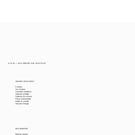
4,7/5 ★ — AVIS VÉRIFIÉS SUR TRUSTPILOT
UNIVERS WHATIMISIT
À propos
Les marques
Curiosités horlogères
Sélection privilège
Collection du moment
Pièces intemporelles
Guides & conseils
Glossaire horloger
NOS MONTRES
Montres neuves