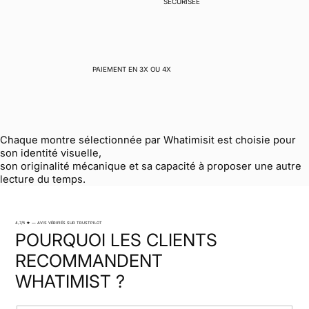
SÉCURISÉE
PAIEMENT EN 3X OU 4X
Chaque montre sélectionnée par Whatimisit est choisie pour
son identité visuelle,
son originalité mécanique et sa capacité à proposer une autre
lecture du temps.
4,7/5 ★ — AVIS VÉRIFIÉS SUR TRUSTPILOT
POURQUOI LES CLIENTS
RECOMMANDENT
WHATIMIST ?