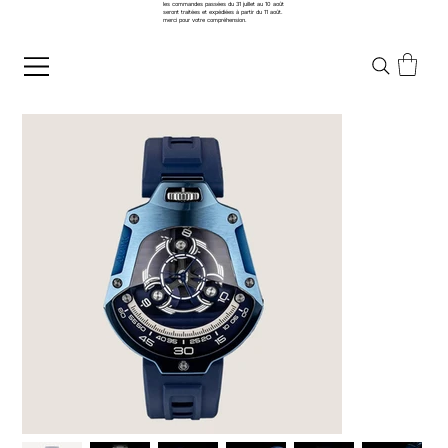
les commandes passées du 31 juillet au 10 août
seront traitées et expédiées à partir du 11 août.
merci pour votre compréhension.