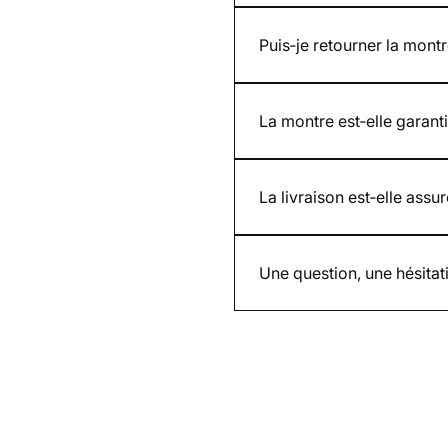
Oui. Nous présentons des pho
les visuels fournis par la ma
Puis‑je retourner la montr
Oui. Vous disposez de 30 jou
La montre est‑elle garanti
Oui. Toutes nos montres neuv
La livraison est‑elle assur
Oui. Chaque envoi est assuré
Une question, une hésita
Par email contact@whatimisi