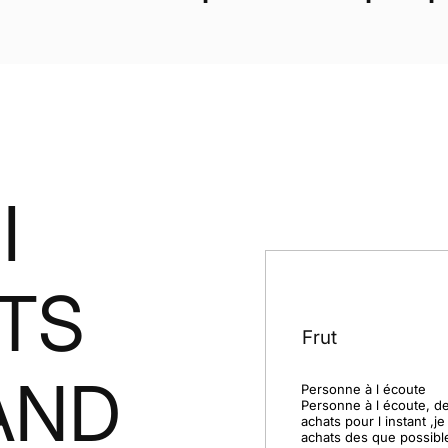
I
NTS
Frut
AND
Personne à l écoute

Personne à l écoute, de
achats pour l instant ,je
achats des que possible