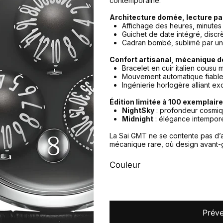
contemporaine.
Architecture domée, lecture p
Affichage des heures, minutes
Guichet de date intégré, discr
Cadran bombé, sublimé par un
Confort artisanal, mécanique d
Bracelet en cuir italien cousu 
Mouvement automatique fiable
Ingénierie horlogère alliant exc
Édition limitée à 100 exemplaire
NightSky
: profondeur cosmiqu
Midnight
: élégance intemporel
La Sai GMT ne se contente pas d’af
mécanique rare, où design avant-g
Couleur
Préve