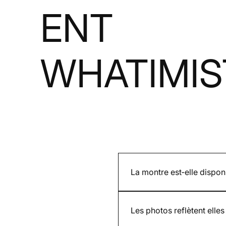
ENT
WHATIMIS
La montre est‑elle dispo
Cela dépend si le modèle est
et est indiqué sur la page p
Les photos reflètent elles 