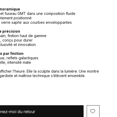
anoramique
 et fuseau GMT dans une composition fluide
ètement positionné
 verre saphir aux courbes enveloppantes
e précision
main, finition haut de gamme
, conçu pour durer
lusivité et innovation
s par finition
e, reflets galactiques
le, intensité mate
ficher l’heure. Elle la sculpte dans la lumière. Une montre
ardiste et maîtrise technique s’élèvent ensemble.
nez‑moi du retour