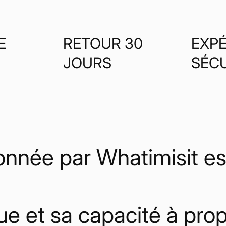
E
RETOUR 30
EXPÉ
JOURS
SÉC
nnée par Whatimisit est
ue et sa capacité à pro