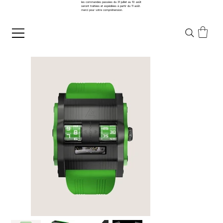
les commandes passées du 31 juillet au 10 août
seront traitées et expédiées à partir du 11 août.
merci pour votre compréhension.