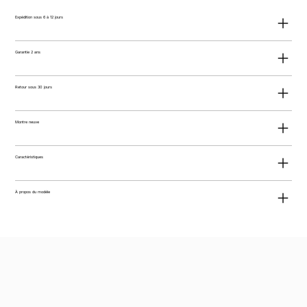
Expédition sous 6 à 12 jours
Garantie 2 ans
Retour sous 30 jours
Montre neuve
Caractéristiques
À propos du modèle