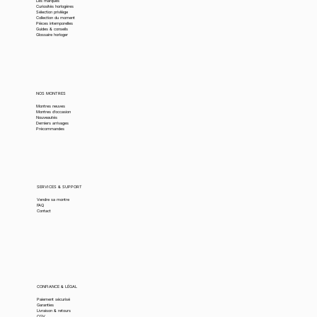
Les marques
Curiosités horlogères
Sélection privilège
Collection du moment
Pièces intemporelles
Guides & conseils
Glossaire horloger
NOS MONTRES
Montres neuves
Montres d’occasion
Nouveautés
Derniers arrivages
Précommandes
SERVICES & SUPPORT
Vendre sa montre
FAQ
Contact
CONFIANCE & LÉGAL
Paiement sécurisé
Garanties
Livraison & retours
CGV