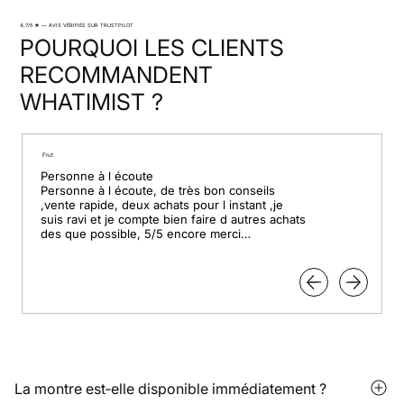
4,7/5 ★ — AVIS VÉRIFIÉS SUR TRUSTPILOT
POURQUOI LES CLIENTS
RECOMMANDENT
WHATIMIST ?
Frut
Personne à l écoute

Personne à l écoute, de très bon conseils 
,vente rapide, deux achats pour l instant ,je 
suis ravi et je compte bien faire d autres achats 
des que possible, 5/5 encore merci

Pour le professionnalisme.
La montre est‑elle disponible immédiatement ?