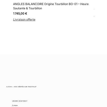
ANGLES BALANCOIRE Origine Tourbillon BO-01 – Heure
Kollokium
Sautante & Tourbillon
Prix
6 690,00
Prix
1 745,00 €
Livraison 
Livraison offerte
4,7/5 ★ — AVIS VÉRIFIÉS SUR TRUSTPILOT
UNIVERS WHATIMISIT
À propos