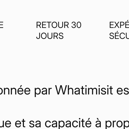
E
RETOUR 30
EXPÉ
JOURS
SÉC
nnée par Whatimisit est
ue et sa capacité à pro