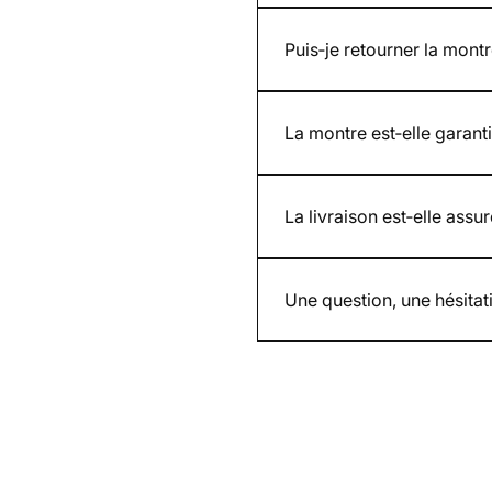
Oui. Nous présentons des pho
les visuels fournis par la ma
Puis‑je retourner la montr
Oui. Vous disposez de 30 jou
La montre est‑elle garanti
Oui. Toutes nos montres neuv
La livraison est‑elle assur
Oui. Chaque envoi est assuré
Une question, une hésita
Par email contact@whatimisi