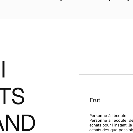
I
NTS
Frut
AND
Personne à l écoute

Personne à l écoute, de
achats pour l instant ,je
achats des que possible