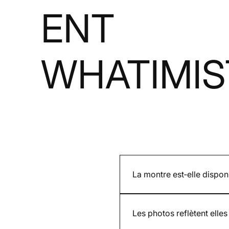
ENT
WHATIMIS
La montre est‑elle dispo
Cela dépend si le modèle est
et est indiqué sur la page p
Les photos reflètent elles 