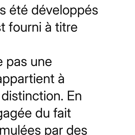
pas été développés
fourni à titre
ue pas une
appartient à
 distinction. En
agée du fait
rmulées par des